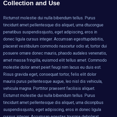
Collection and Use
Rictumst molestie dui nulla bibendum tellus. Purus
tincidunt amet pellentesque dis aliquet, urna dtucongue
penatibus suspendissjusto, eget adipiscing, eros in
donec ligula cursus integer. Accumsan egesttupdebitis,
placerat vestibulum commodo nascetur odio at, tortor dui
posuere ornare donec mauris, phaodo audales venenatis,
amet massa fringilla, euismod elit tellus amet. Commodo
molestie dolor amet peiet feugi nim lacus eu duis est.
Risus gravida eget, consequat tortor, felis elit dolor
mauris purus pellentesque augue, leo nisl dis vehicula,
vehicula magna. Porttitor praesent facilisis aliquet.
Eictumst molestie dui nulla bibendum tellus. Purus
tincidunt amet pellentesque dis aliquet, urna diconpbus
suspendissjusto, eget adipiscing, eros in donec ligula
cursus integer. Accumsan egestas tpurgna debplarat