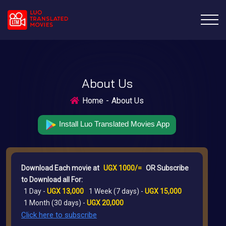
About Us
Home
About Us
Install Luo Translated Movies App
Download Each movie at
UGX 1000/=
OR Subscribe
to Download all For:
1 Day -
UGX 13,000
1 Week (7 days) -
UGX 15,000
1 Month (30 days) -
UGX 20,000
Click here to subscribe